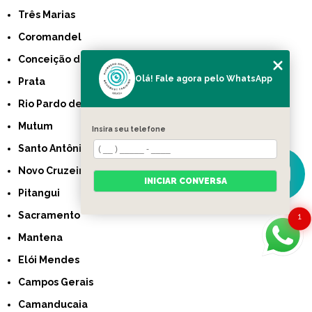
Três Marias
Coromandel
Conceição das Alagoas
Olá! Fale agora pelo WhatsApp
Prata
Rio Pardo de Minas
Mutum
Insira seu telefone
Santo Antônio do Monte
Novo Cruzeiro
INICIAR CONVERSA
Pitangui
Sacramento
1
Mantena
Elói Mendes
Campos Gerais
Camanducaia