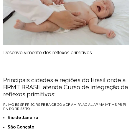
Desenvolvimento dos reflexos primitivos
Principais cidades e regiões do Brasil onde a
BRMT BRASIL atende Curso de integração de
reflexos primitivos:
RJ
MG
ES
SP
PR
SC
RS
PE
BA
CE
GO e DF
AM
PA
AC
AL
AP
MA
MT
MS
PB
PI
RN
RO
RR
SE
TO
Rio de Janeiro
São Gonçalo