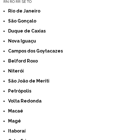
RN
RO
RR
SE
TO
Rio de Janeiro
São Gonçalo
Duque de Caxias
Nova Iguaçu
Campos dos Goytacazes
Belford Roxo
Niterói
São João de Meriti
Petrópolis
Volta Redonda
Macaé
Magé
Itaboraí