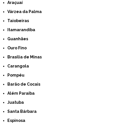
Araçuaí
Várzea da Palma
Taiobeiras
Itamarandiba
Guanhães
Ouro Fino
Brasília de Minas
Carangola
Pompéu
Barão de Cocais
Além Paraíba
Juatuba
Santa Bárbara
Espinosa