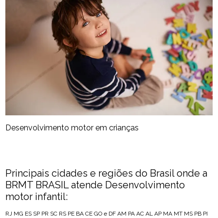
Desenvolvimento motor em crianças
Principais cidades e regiões do Brasil onde a
BRMT BRASIL atende Desenvolvimento
motor infantil:
RJ
MG
ES
SP
PR
SC
RS
PE
BA
CE
GO e DF
AM
PA
AC
AL
AP
MA
MT
MS
PB
PI