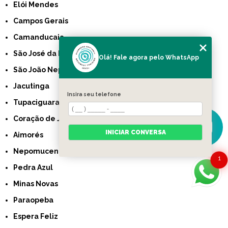
Elói Mendes
Campos Gerais
Camanducaia
São José da Lapa
Olá! Fale agora pelo WhatsApp
São João Nepomuceno
Jacutinga
Insira seu telefone
Tupaciguara
Coração de Jesus
INICIAR CONVERSA
Aimorés
Nepomuceno
1
Pedra Azul
Minas Novas
Paraopeba
Espera Feliz