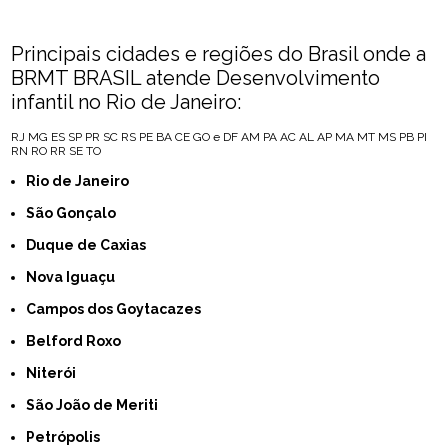
Principais cidades e regiões do Brasil onde a
BRMT BRASIL atende Desenvolvimento
infantil no Rio de Janeiro:
RJ
MG
ES
SP
PR
SC
RS
PE
BA
CE
GO e DF
AM
PA
AC
AL
AP
MA
MT
MS
PB
PI
RN
RO
RR
SE
TO
Rio de Janeiro
São Gonçalo
Duque de Caxias
Nova Iguaçu
Campos dos Goytacazes
Belford Roxo
Niterói
São João de Meriti
Petrópolis