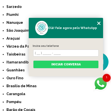
Sarzedo
Piumhi
Nanuque
Olá! Fale agora pelo WhatsApp
São Joaquim de Bicas
Araçuaí
Insira seu telefone
Várzea da Palma
Taiobeiras
Itamarandiba
INICIAR CONVERSA
Guanhães
1
Ouro Fino
Brasília de Minas
Carangola
Pompéu
Barão de Cocais