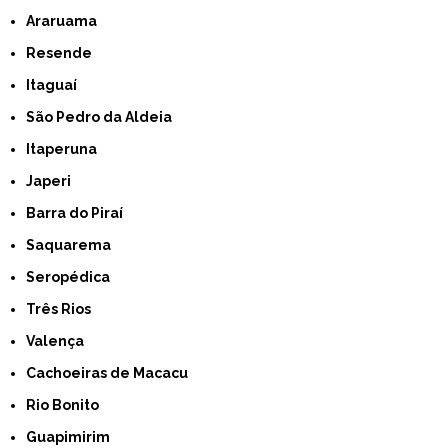
Araruama
Resende
Itaguaí
São Pedro da Aldeia
Itaperuna
Japeri
Barra do Piraí
Saquarema
Seropédica
Três Rios
Valença
Cachoeiras de Macacu
Rio Bonito
Guapimirim