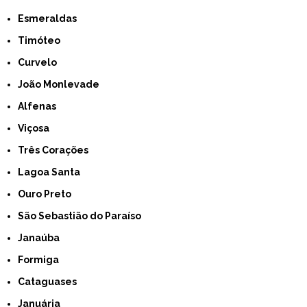
Esmeraldas
Timóteo
Curvelo
João Monlevade
Alfenas
Viçosa
Três Corações
Lagoa Santa
Ouro Preto
São Sebastião do Paraíso
Janaúba
Formiga
Cataguases
Januária