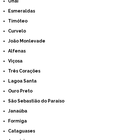
Unaí
Esmeraldas
Timóteo
Curvelo
João Monlevade
Alfenas
Viçosa
Três Corações
Lagoa Santa
Ouro Preto
São Sebastião do Paraíso
Janaúba
Formiga
Cataguases