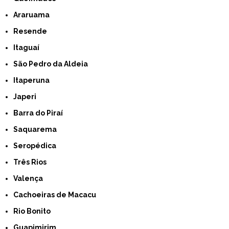
Araruama
Resende
Itaguaí
São Pedro da Aldeia
Itaperuna
Japeri
Barra do Piraí
Saquarema
Seropédica
Três Rios
Valença
Cachoeiras de Macacu
Rio Bonito
Guapimirim