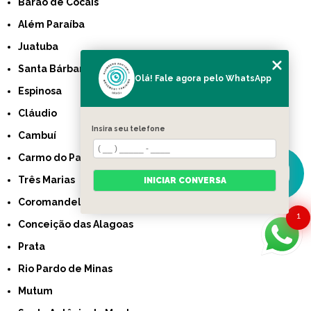
Barão de Cocais
Além Paraíba
Juatuba
Santa Bárbara
Olá! Fale agora pelo WhatsApp
Espinosa
Cláudio
Insira seu telefone
Cambuí
Carmo do Paranaíba
Três Marias
INICIAR CONVERSA
Coromandel
1
Conceição das Alagoas
Prata
Rio Pardo de Minas
Mutum