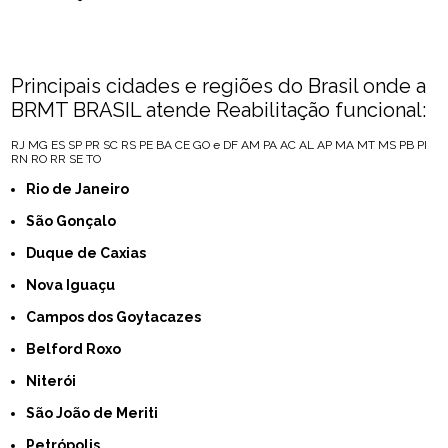
Principais cidades e regiões do Brasil onde a
BRMT BRASIL atende Reabilitação funcional:
RJ
MG
ES
SP
PR
SC
RS
PE
BA
CE
GO e DF
AM
PA
AC
AL
AP
MA
MT
MS
PB
PI
RN
RO
RR
SE
TO
Rio de Janeiro
São Gonçalo
Duque de Caxias
Nova Iguaçu
Campos dos Goytacazes
Belford Roxo
Niterói
São João de Meriti
Petrópolis